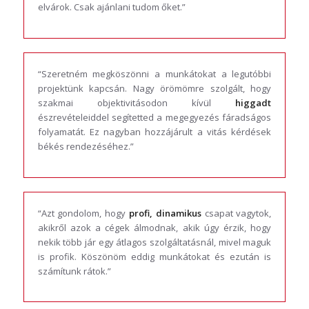
elvárok. Csak ajánlani tudom őket.”
“Szeretném megköszönni a munkátokat a legutóbbi
projektünk kapcsán. Nagy örömömre szolgált, hogy
szakmai objektivitásodon kívül
higgadt
észrevételeiddel segítetted a megegyezés fáradságos
folyamatát. Ez nagyban hozzájárult a vitás kérdések
békés rendezéséhez.”
“Azt gondolom, hogy
profi, dinamikus
csapat vagytok,
akikről azok a cégek álmodnak, akik úgy érzik, hogy
nekik több jár egy átlagos szolgáltatásnál, mivel maguk
is profik. Köszönöm eddig munkátokat és ezután is
számítunk rátok.”