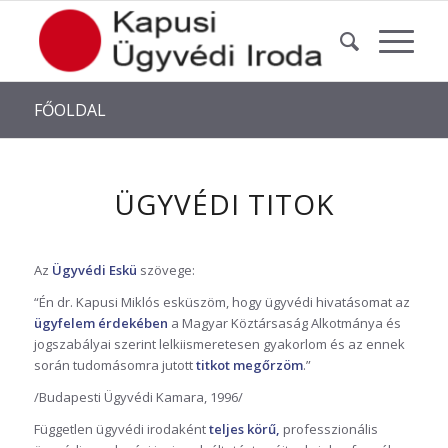
FŐOLDAL
ÜGYVÉDI TITOK
Az
Ügyvédi Eskü
szövege:
“Én dr. Kapusi Miklós esküszöm, hogy ügyvédi hivatásomat az
ügyfelem érdekében
a Magyar Köztársaság Alkotmánya és
jogszabályai szerint lelkiismeretesen gyakorlom és az ennek
során tudomásomra jutott
titkot megőrzöm
.”
/Budapesti Ügyvédi Kamara, 1996/
Független ügyvédi irodaként
teljes körű,
professzionális