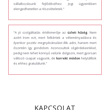
vállalkozásunk fejlődéséhez. Jogi ügyeinkben
elengedhetetlen a részvételetek.”
“A jó szolgáltatás értékmerője az
üzleti hűség
. Nem
azért írom ezt, mert felkértek a véleményadásra és
ilyenkor pozitív megnyilvánulást illik adni, hanem mert
őszintén így gondolom. Azonosultok cégérdekeinkkel,
pedig nem lehet könnyű velünk dolgozni, mert gyorsan
változó csapat vagyunk, de
korrekt módon
helytálltok
és ehhez gratulálunk.”
KAPCSOLAT