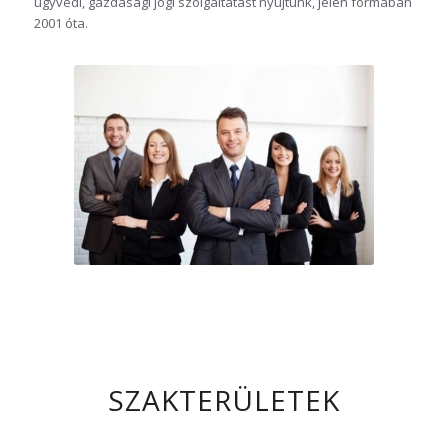
ügyvédi, gazdasági jogi szolgáltatást nyújtunk, jelen formában
2001 óta.
SZAKTERÜLETEK