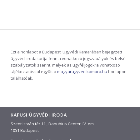
Ezt a honlapot a Budapesti Ügyvédi Kamarában bejegyzett
ügyvédi iroda tartja fenn a vonatkozó jogszabályok és belső
szabályzatok szerint, melyek az ügyféljogokra vonatkozó
tájékoztatással együtt a
magyarugyvedikamara.hu
honlapon
találhatóak.
KAPUSI ÜGYVÉDI IRODA
Szent István tér 11., Danubius Center, IV. em.
1051 Budapest