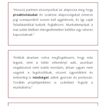
“Hosszú partneri viszonyunkat az alapozza meg, hogy
proaktivitásukat
és szakmai alaposságukat ismerve
jogi szempontból sosem kell aggódnunk, és így saját
feladatainkkal tudunk foglalkozni. Munkatempójuk a
mai üzleti életben elengedhetetlen kelléke egy sikeres
kapcsolatnak.”
“Kritikát akartam volna megfogalmazni, hogy más
legyek, mint a többi véleményt adó, azonban
negatívumot nem tudok mondani, árban ugyan nem
vagytok a legolcsóbbak, viszont ügyvédként és
emberileg is
minőséget
adtok gyorsan és pontosan.
További projektjeinkben is számítani fogunk a
munkátokra.”