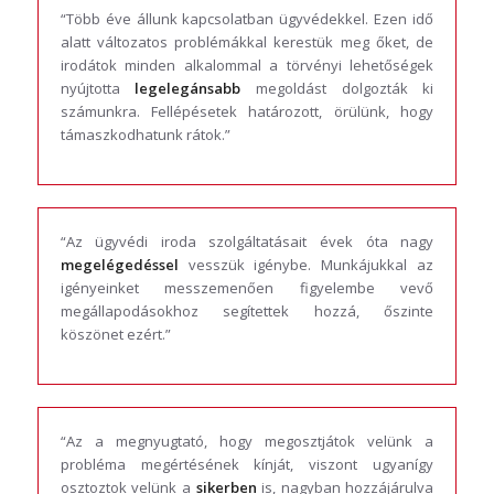
“Több éve állunk kapcsolatban ügyvédekkel. Ezen idő
alatt változatos problémákkal kerestük meg őket, de
irodátok minden alkalommal a törvényi lehetőségek
nyújtotta
legelegánsabb
megoldást dolgozták ki
számunkra. Fellépésetek határozott, örülünk, hogy
támaszkodhatunk rátok.”
“Az ügyvédi iroda szolgáltatásait évek óta nagy
megelégedéssel
vesszük igénybe. Munkájukkal az
igényeinket messzemenően figyelembe vevő
megállapodásokhoz segítettek hozzá, őszinte
köszönet ezért.”
“Az a megnyugtató, hogy megosztjátok velünk a
probléma megértésének kínját, viszont ugyanígy
osztoztok velünk a
sikerben
is, nagyban hozzájárulva